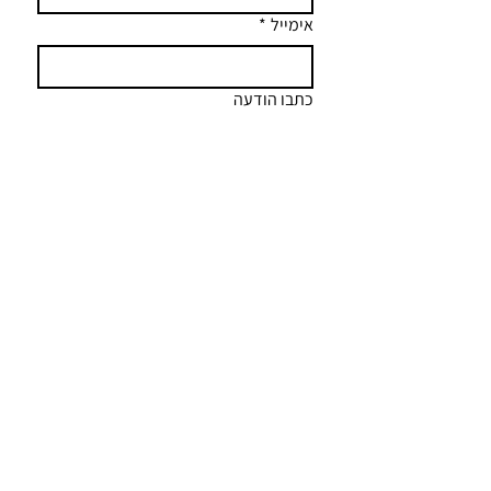
אימייל
*
כתבו הודעה
שליחה
anat@anatshai.co.il
052-3438986