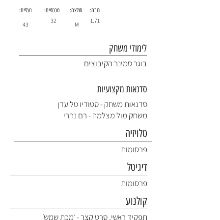
גובה:
חולצה:
מכנסיים:
נעליים:
32
1.71
43
M
לימודי משחק
בוגר סמינר הקיבוצים
סדנאות מקצועיות
סדנאות משחק - סטודיו טל עדן
משחק מול מצלמה - רם נהרי
טלויזיה
פרסומות
דיגיטל
פרסומות
קולנוע
תפקיד ראשי, סרט קצר - ׳מכת שמש׳