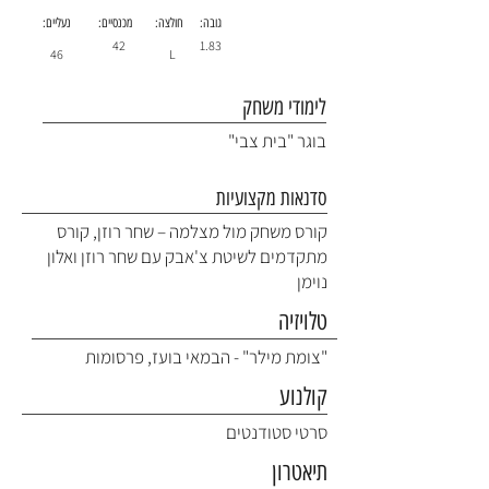
גובה:
חולצה:
מכנסיים:
נעליים:
42
1.83
46
L
לימודי משחק
בוגר "בית צבי"
סדנאות מקצועיות
קורס משחק מול מצלמה – שחר רוזן, קורס
מתקדמים לשיטת צ'אבק עם שחר רוזן ואלון
נוימן
טלויזיה
"צומת מילר" - הבמאי בועז, פרסומות
קולנוע
סרטי סטודנטים
תיאטרון