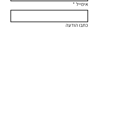
אימייל
*
כתבו הודעה
שליחה
anat@anatshai.co.il
052-3438986