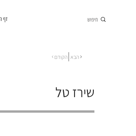
דף ה
הבא
הקודם
שירז טל